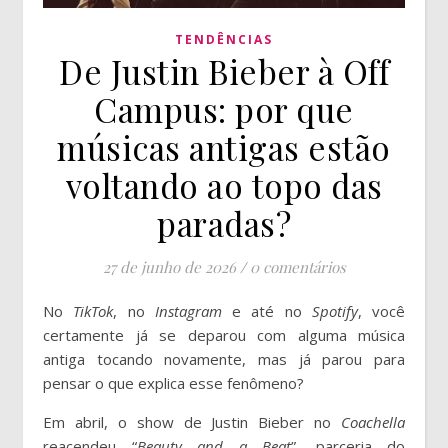
TENDÊNCIAS
De Justin Bieber à Off
Campus: por que
músicas antigas estão
voltando ao topo das
paradas?
27 de junho de 2026
/
0 comentários
No
TikTok
, no
Instagram
e até no
Spotify
, você
certamente já se deparou com alguma música
antiga tocando novamente, mas já parou para
pensar o que explica esse fenômeno?
Em abril, o show de Justin Bieber no
Coachella
reacendeu “
Beauty and a Beat
”, parceria do