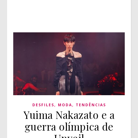
,
,
DESFILES
MODA
TENDÊNCIAS
Yuima Nakazato e a
guerra olímpica de
Unveil