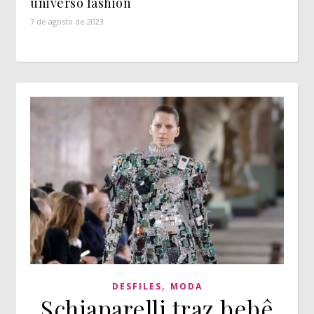
universo fashion
7 de agosto de 2023
,
DESFILES
MODA
Schiaparelli traz bebê