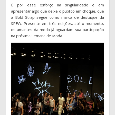
É por esse esforço na singularidade e em
apresentar algo que deixe o público em choque, que
a Bold Strap segue como marca de destaque da
SPFW. Presente em três edições, até o momento,
os amantes da moda já aguardam sua participação
na próxima Semana de Moda.