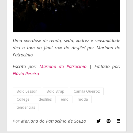
Uma overdose de renda, seda, xadrez e sensualidade
deu o tom ao final row do desfile/ por Mariana do
Patrocínio
Escrito por:
Mariana do Patrocínio
| Editado por:
Flávia Pereira
Bold Lesson
Bold Strap
Camila Queiroz
College
desfiles
emo
moda
tendências
Por
Mariana do Patrocínio de Souza