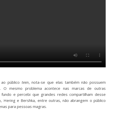
 ao público
teen
, nota-se que elas também não possuem
o. O mesmo problema acontece nas marcas de outras
s a fundo e percebi que grandes redes compartilham desse
o, Hering e Bershka, entre outras, não abrangem o público
penas para pessoas magras.