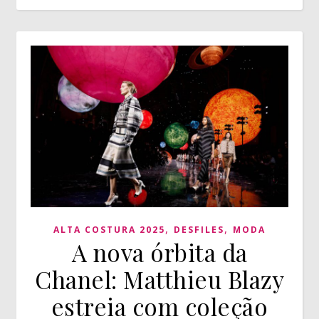
,
,
ALTA COSTURA 2025
DESFILES
MODA
A nova órbita da
Chanel: Matthieu Blazy
estreia com coleção