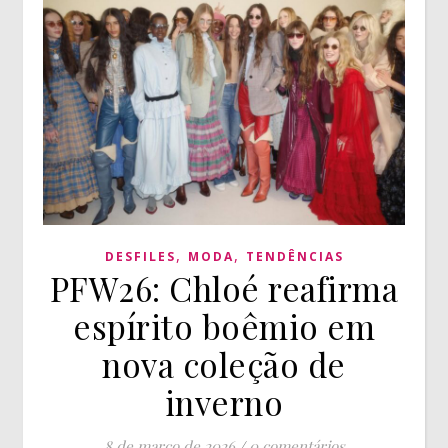
,
,
DESFILES
MODA
TENDÊNCIAS
PFW26: Chloé reafirma
espírito boêmio em
nova coleção de
inverno
8 de março de 2026
/
0 comentários