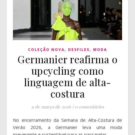
,
,
COLEÇÃO NOVA
DESFILES
MODA
Germanier reafirma o
upcycling como
linguagem de alta-
costura
9 de março de 2026
/
0 comentários
No encerramento da Semana de Alta-Costura de
Verão 2026, a Germanier leva uma moda
irreverente e sustentável para as passarelas.