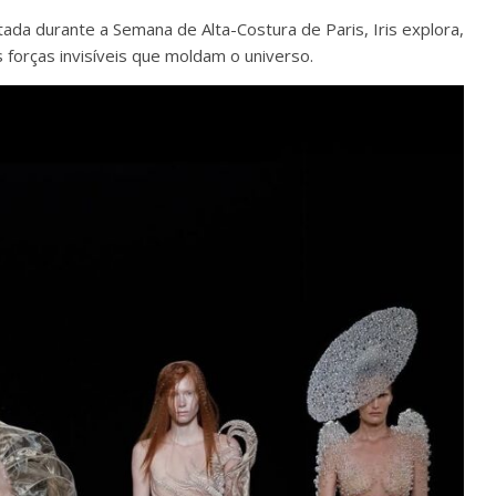
ada durante a Semana de Alta-Costura de Paris,
Iris explora,
 forças invisíveis que moldam o universo.