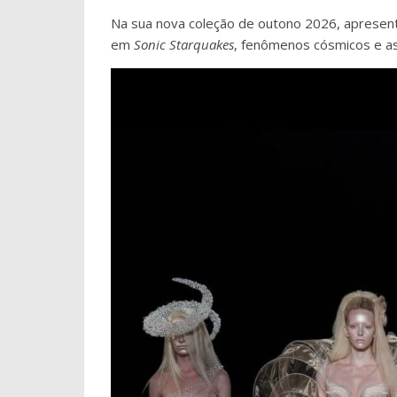
Na sua nova coleção de outono 2026, apresent
em
Sonic Starquakes
, fenômenos cósmicos e as