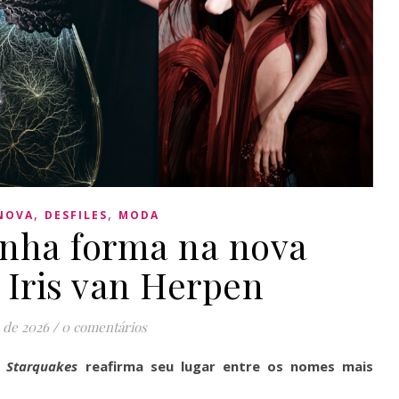
,
,
NOVA
DESFILES
MODA
anha forma na nova
 Iris van Herpen
 de 2026
/
0 comentários
c Starquakes
reafirma seu lugar entre os nomes mais