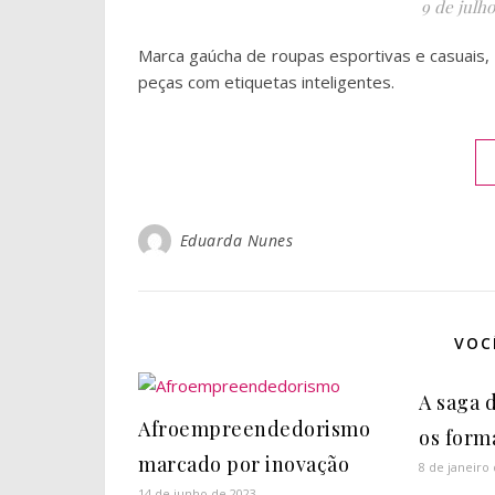
9 de julho
Marca gaúcha de roupas esportivas e casuais, R
peças com etiquetas inteligentes.
Eduarda Nunes
VOC
A saga 
Afroempreendedorismo
os form
marcado por inovação
8 de janeiro
14 de junho de 2023