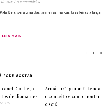
 de 2025
/
0 comentários
ala Bela, será uma das primeiras marcas brasileiras a lançar
LEIA MAIS
Ê PODE GOSTAR
do anel: Conheça
Armário Cápsula: Entenda
atos de diamantes
o conceito e como montar
 de 2025
o seu!