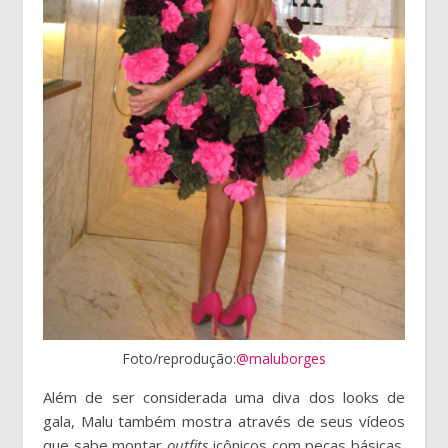
Foto/reprodução:
@maluborges
Além de ser considerada uma diva dos looks de
gala, Malu também mostra através de seus vídeos
que sabe montar
outfits
icônicos com peças básicas.