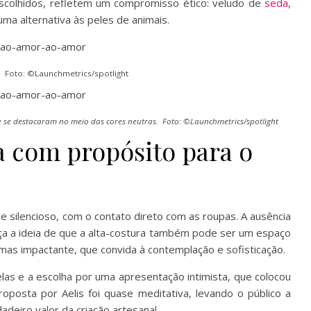
scolhidos, refletem um compromisso ético: veludo de
seda
,
a alternativa às peles de animais.
Foto: ©Launchmetrics/spotlight
se destacaram no meio das cores neutras. Foto: ©Launchmetrics/spotlight
a com propósito para o
e silencioso, com o contato direto com as roupas. A ausência
rça a ideia de que a alta-costura também pode ser um espaço
 mas impactante, que convida à contemplação e sofisticação.
as e a escolha por uma apresentação intimista, que colocou
roposta por Aelis foi quase meditativa, levando o público a
deiro valor da criação artesanal.