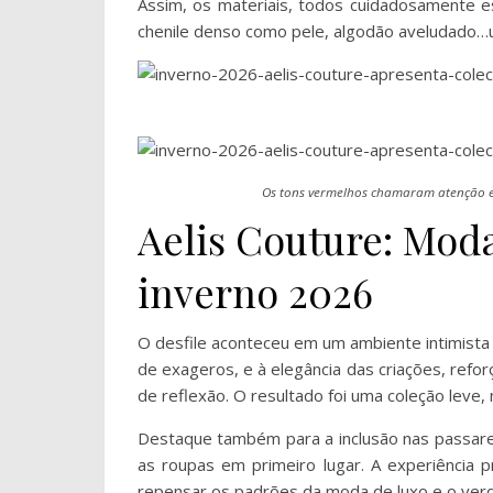
Assim, os materiais, todos cuidadosamente e
chenile denso como pele, algodão aveludado…um
Os tons vermelhos chamaram atenção e 
Aelis Couture: Mod
inverno 2026
O desfile aconteceu em um ambiente intimista 
de exageros, e à elegância das criações, refo
de reflexão. O resultado foi uma coleção leve,
Destaque também para a inclusão nas passarel
as roupas em primeiro lugar. A experiência p
repensar os padrões da moda de luxo e o verda