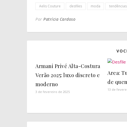
Aelis Couture
desfiles
moda
tendências
Por
Patrícia Cardoso
VOC
Armani Privé Alta-Costura
Area: T
Verão 2025: luxo discreto e
de que
moderno
13 de fevere
3 de fevereiro de 2025