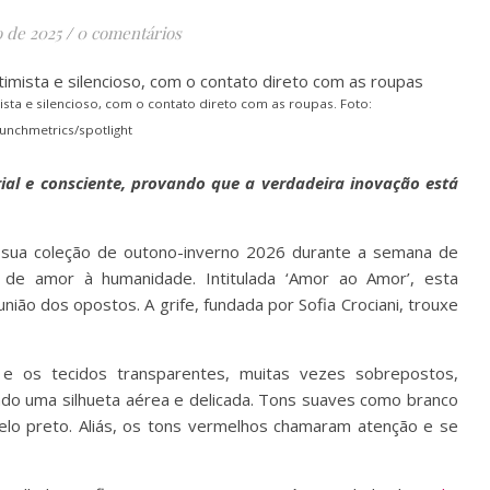
o de 2025
/
0 comentários
sta e silencioso, com o contato direto com as roupas. Foto:
nchmetrics/spotlight
rial e consciente, provando que a verdadeira inovação está
, sua coleção de outono-inverno 2026 durante a semana de
 de amor à humanidade. Intitulada ‘Amor ao Amor’, esta
ião dos opostos. A grife, fundada por Sofia Crociani, trouxe
 e os tecidos transparentes, muitas vezes sobrepostos,
ndo uma silhueta aérea e delicada. Tons suaves como branco
elo preto. Aliás, os tons vermelhos chamaram atenção e se