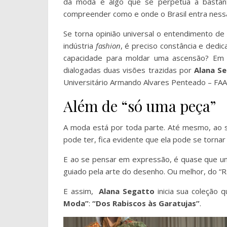
da moda é algo que se perpetua a bastant
compreender como e onde o Brasil entra nessa
Se torna opinião universal o entendimento de
indústria
fashion
, é preciso constância e dedi
capacidade para moldar uma ascensão? Em 
dialogadas duas visões trazidas por
Alana S
Universitário Armando Alvares Penteado – FAA
Além de “só uma peça”
A moda está por toda parte. Até mesmo, ao s
pode ter, fica evidente que ela pode se torna
E ao se pensar em expressão, é quase que un
guiado pela arte do desenho. Ou melhor, do “R
E assim,
Alana Segatto
inicia sua coleção 
Moda”
:
“Dos Rabiscos às Garatujas”
.