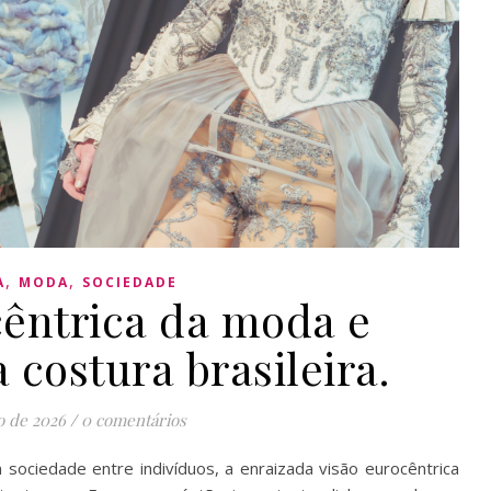
,
,
A
MODA
SOCIEDADE
cêntrica da moda e
a costura brasileira.
o de 2026
/
0 comentários
ociedade entre indivíduos, a enraizada visão eurocêntrica