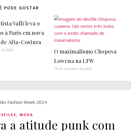
Ê PODE GOSTAR
ista Valli leva o
s à Paris em nova
 de Alta-Costura
o de 2025
O maximalismo Chopova
Lowena na LFW
18 de setembro de 2024
,
ESFILES
MODA
ra a atitude punk com