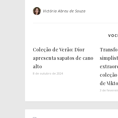
Victória Abreu de Souza
VOC
Coleção de Verão: Dior
Transf
apresenta sapatos de cano
simplis
alto
extraord
8 de outubro de 2024
coleção
de Vikt
3 de feverei