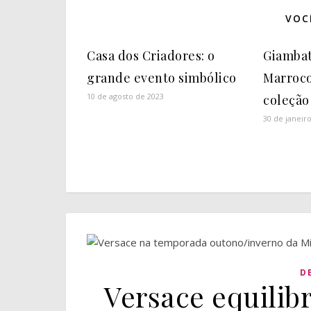
VOC
Casa dos Criadores: o
Giambatt
grande evento simbólico
Marroco
10 de agosto de 2023
coleção
30 de janeir
D
Versace equilib