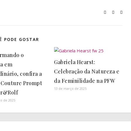
Ê PODE GOSTAR
ormando o
Gabriela Hearst:
ta em
Celebração da Natureza e
inário, confira a
da Feminilidade na PFW
 Couture Prompt
13 de março de 2025
or&Rolf
ro de 2025