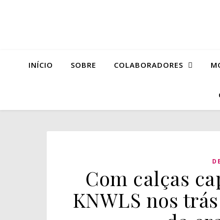
INÍCIO
SOBRE
COLABORADORES
M
D
Com calças cap
KNWLS nos trás 