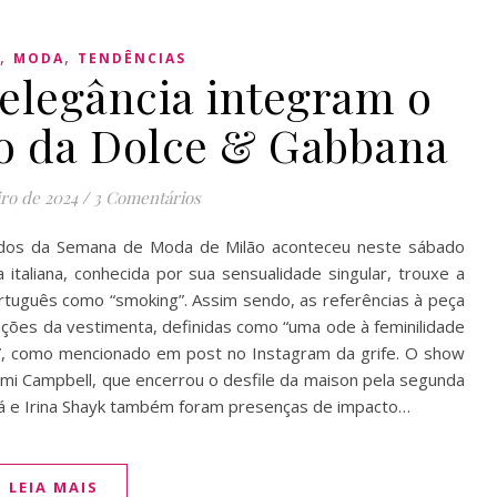
,
,
MODA
TENDÊNCIAS
elegância integram o
no da Dolce & Gabbana
iro de 2024
/
3 Comentários
os da Semana de Moda de Milão aconteceu neste sábado
italiana, conhecida por sua sensualidade singular, trouxe a
uguês como “smoking”. Assim sendo, as referências à peça
ações da vestimenta, definidas como “uma ode à feminilidade
n”, como mencionado em post no Instagram da grife. O show
 Campbell, que encerrou o desfile da maison pela segunda
á e Irina Shayk também foram presenças de impacto…
LEIA MAIS