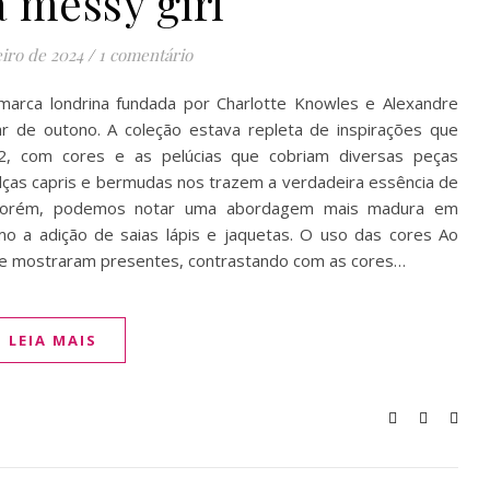
a messy girl
eiro de 2024
/
1 comentário
arca londrina fundada por Charlotte Knowles e Alexandre
r de outono. A coleção estava repleta de inspirações que
, com cores e as pelúcias que cobriam diversas peças
lças capris e bermudas nos trazem a verdadeira essência de
 Porém, podemos notar uma abordagem mais madura em
o a adição de saias lápis e jaquetas. O uso das cores Ao
e mostraram presentes, contrastando com as cores…
LEIA MAIS