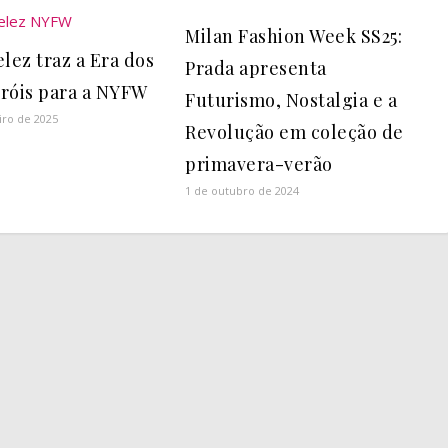
Milan Fashion Week SS25:
lez traz a Era dos
Prada apresenta
róis para a NYFW
Futurismo, Nostalgia e a
iro de 2025
Revolução em coleção de
primavera-verão
1 de outubro de 2024