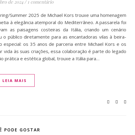
bro de 2024
/
1 comentário
Spring/Summer 2025 de Michael Kors trouxe uma homenagem
etia à elegância atemporal do Mediterrâneo. A passarela foi
m as paisagens costeiras da Itália, criando um cenário
 o público diretamente para as encantadoras vilas à beira-
especial: os 35 anos de parceria entre Michael Kors e os
r vida às suas criações, essa colaboração é parte do legado
ão prática e estética global, trouxe a Itália para…
LEIA MAIS
Ê PODE GOSTAR