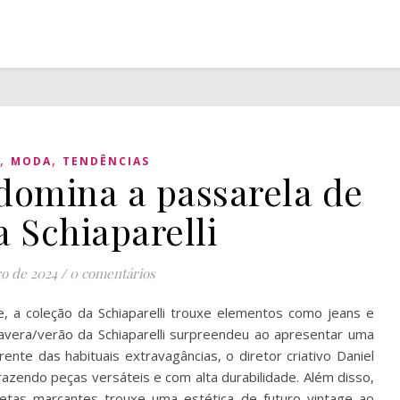
,
,
MODA
TENDÊNCIAS
 domina a passarela de
a Schiaparelli
ro de 2024
/
0 comentários
fe, a coleção da Schiaparelli trouxe elementos como jeans e
mavera/verão da Schiaparelli surpreendeu ao apresentar uma
ente das habituais extravagâncias, o diretor criativo Daniel
azendo peças versáteis e com alta durabilidade. Além disso,
uetas marcantes trouxe uma estética de futuro vintage ao