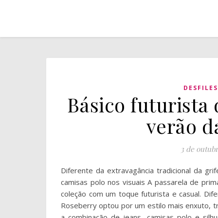
DESFILES
Básico futurista
verão d
3 de outub
Diferente da extravagância tradicional da gri
camisas polo nos visuais A passarela de pri
coleção com um toque futurista e casual. Difer
Roseberry optou por um estilo mais enxuto, tr
a combinação de jeans, camisas polo e silh