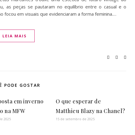
niu, as peças se pautaram no equilíbrio entre o casual e o
ção focou em visuais que evidenciaram a forma feminina.…
LEIA MAIS
Ê PODE GOSTAR
posta em inverno
O que esperar de
o na MFW
Matthieu Blazy na Chanel?
de 2025
15 de setembro de 2025