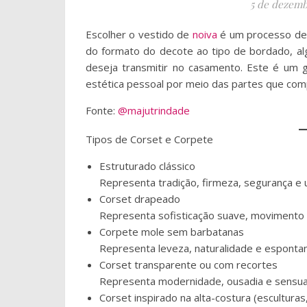
5 de dezemb
Escolher o vestido de
noiva
é um processo de a
do formato do decote ao tipo de bordado, a
deseja transmitir no casamento. Este é um g
estética pessoal por meio das partes que com
Fonte:
@majutrindade
Tipos de Corset e Corpete
Estruturado clássico
Representa tradição, firmeza, segurança e 
Corset drapeado
Representa sofisticação suave, movimento e
Corpete mole sem barbatanas
Representa leveza, naturalidade e esponta
Corset transparente ou com recortes
Representa modernidade, ousadia e sensual
Corset inspirado na alta-costura (escultura