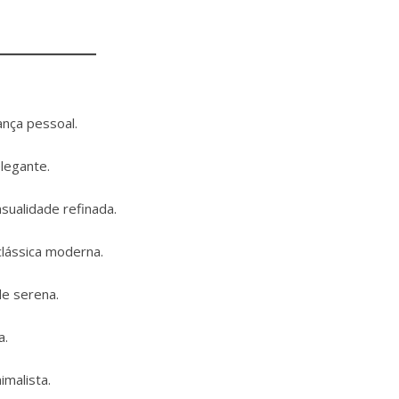
ança pessoal.
legante.
ualidade refinada.
clássica moderna.
de serena.
a.
imalista.