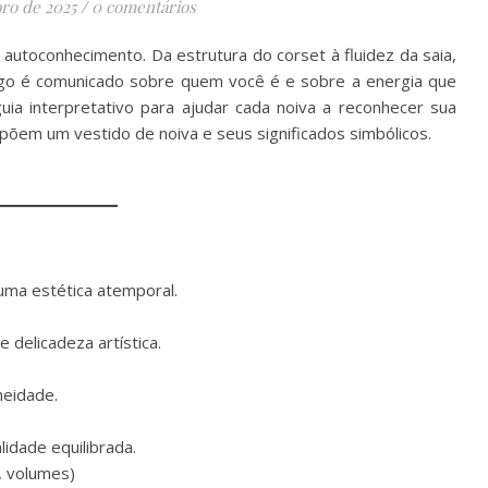
ro de 2025
/
0 comentários
utoconhecimento. Da estrutura do corset à fluidez da saia,
lgo é comunicado sobre quem você é e sobre a energia que
uia interpretativo para ajudar cada noiva a reconhecer sua
põem um vestido de noiva e seus significados simbólicos.
uma estética atemporal.
 delicadeza artística.
neidade.
idade equilibrada.
s, volumes)