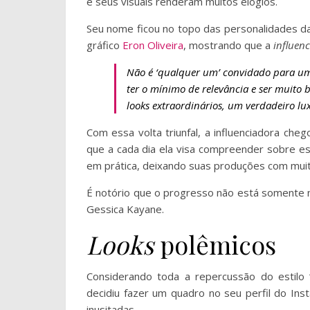
e seus visuais renderam muitos elogios.
Seu nome ficou no topo das personalidades da
gráfico
Eron Oliveira
, mostrando que a
influenc
Não é ‘qualquer um’ convidado para um
ter o mínimo de relevância e ser muito
looks extraordinários, um verdadeiro lux
Com essa volta triunfal, a influenciadora c
que a cada dia ela visa compreender sobre e
em prática, deixando suas produções com muit
É notório que o progresso não está somente n
Gessica Kayane.
Looks
polêmicos
Considerando toda a repercussão do estilo 
decidiu fazer um quadro no seu perfil do I
inusitadas.