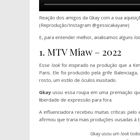
Reação dos amigos da Gkay com a sua aquisiçã
(Reprodução/Instagram @gessicakayane)
E, para entender melhor, analisamos alguns
lo
1. MTV Miaw – 2022
Esse
look
foi inspirado na produção que a K
Paris. Ele foi produzido pela grife Balencia
rosto, um estilo de óculos inusitado.
Gkay
usou essa roupa em uma premiação que
liberdade de expressão para fora.
A influenciadora recebeu muitas críticas pelo
afirmou que traria mais produções ousadas à t
Gkay usou um
look
todo