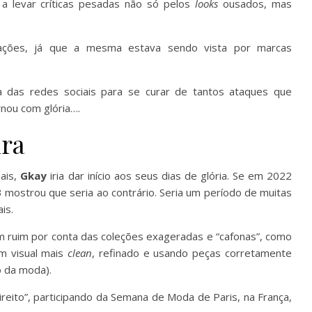
u a levar críticas pesadas não só pelos
looks
ousados, mas
ações, já que a mesma estava sendo vista por marcas
a das redes sociais para se curar de tantos ataques que
rnou com glória….
ira
ais,
Gkay
iria dar início aos seus dias de glória. Se em 2022
 mostrou que seria ao contrário. Seria um período de muitas
ais.
m ruim por conta das coleções exageradas e “cafonas”, como
m visual mais
clean
, refinado e usando peças corretamente
o da moda).
ireito”, participando da Semana de Moda de Paris, na França,