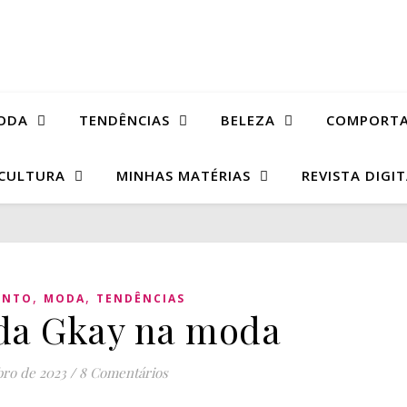
ODA
TENDÊNCIAS
BELEZA
COMPORT
CULTURA
MINHAS MATÉRIAS
REVISTA DIGI
,
,
ENTO
MODA
TENDÊNCIAS
 da Gkay na moda
ro de 2023
/
8 Comentários