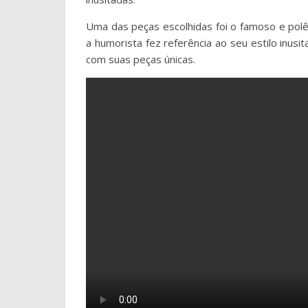
Uma das peças escolhidas foi o famoso e polê
a humorista fez referência ao seu estilo inusi
com suas peças únicas.