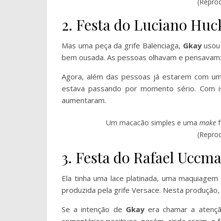
(Repro
2. Festa do Luciano Huc
Mas uma peça da grife Balenciaga,
Gkay
usou
bem ousada. As pessoas olhavam e pensavam:
Agora, além das pessoas já estarem com uma 
estava passando por momento sério. Com is
aumentaram.
Um macacão simples e uma
make
(Repro
3. Festa do Rafael Uccm
Ela tinha uma lace platinada, uma maquiage
produzida pela grife Versace. Nesta produção
Se a intenção de
Gkay
era chamar a atençã
comentários positivos, porém, ainda assim, o