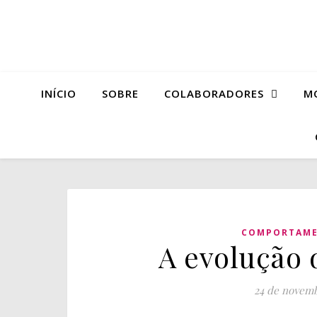
INÍCIO
SOBRE
COLABORADORES
M
COMPORTAM
A evolução
24 de novemb