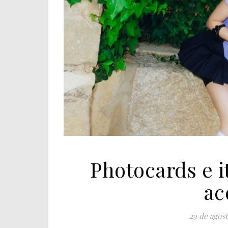
Photocards e 
ac
29 de agost