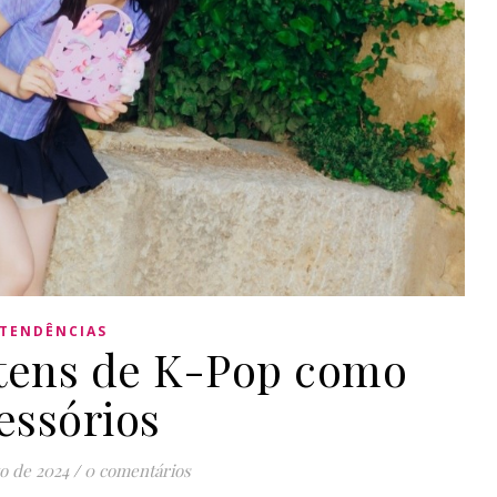
TENDÊNCIAS
itens de K-Pop como
essórios
o de 2024
/
0 comentários