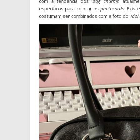
com a tendência dos ‘
bag charms
‘ atualm
específicos para colocar os
photocards
. Exist
costumam ser combinados com a foto do ‘
idol
‘