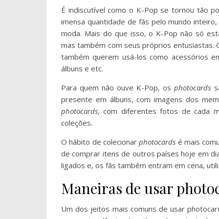
É indiscutível como o K-Pop se tornou tão po
imensa quantidade de fãs pelo mundo inteiro
moda. Mais do que isso, o K-Pop não só est
mas também com seus próprios entusiastas. O
também querem usá-los como acessórios 
álbuns e etc.
Para quem não ouve K-Pop, os
photocards
sã
presente em álbuns, com imagens dos memb
photocards
, com diferentes fotos de cada 
coleções.
O hábito de colecionar
photocards
é mais comum
de comprar itens de outros países hoje em dia
ligados e, os fãs também entram em cena, uti
Maneiras de usar photoc
Um dos jeitos mais comuns de usar photocard