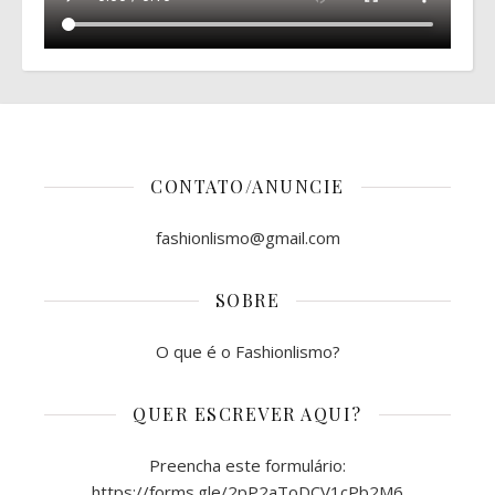
CONTATO/ANUNCIE
fashionlismo@gmail.com
SOBRE
O que é o Fashionlismo?
QUER ESCREVER AQUI?
Preencha este formulário:
https://forms.gle/2pP2aToDCV1cPb2M6