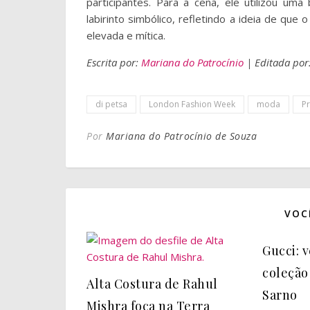
participantes. Para a cena, ele utilizou um
labirinto simbólico, refletindo a ideia de qu
elevada e mítica.
Escrita por:
Mariana do Patrocínio
| Editada por
di petsa
London Fashion Week
moda
P
Por
Mariana do Patrocínio de Souza
VOC
Gucci: 
coleção
Alta Costura de Rahul
Sarno
Mishra foca na Terra