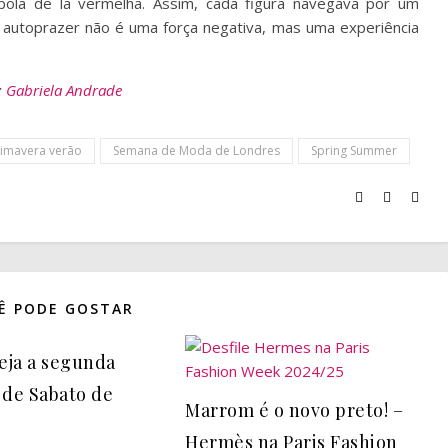
a bola de lã vermelha. Assim, cada figura navegava por um
e o autoprazer não é uma força negativa, mas uma experiência
:
Gabriela Andrade
rimavera verão
Semana de Moda de Londres
Spring Summer
Ê PODE GOSTAR
veja a segunda
 de Sabato de
Marrom é o novo preto! –
Hermès na Paris Fashion