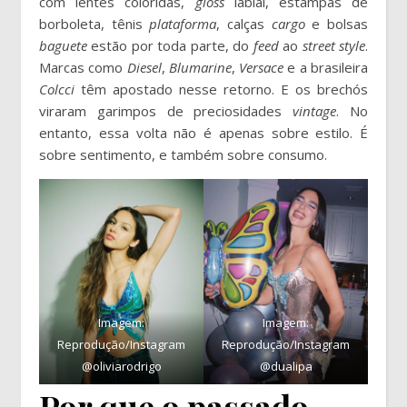
com lentes coloridas,
gloss
labial, estampas de
borboleta, tênis
plataforma
, calças
cargo
e bolsas
baguete
estão por toda parte, do
feed
ao
street style
.
Marcas como
Diesel
,
Blumarine
,
Versace
e a brasileira
Colcci
têm apostado nesse retorno. E os brechós
viraram garimpos de preciosidades
vintage
. No
entanto, essa volta não é apenas sobre estilo. É
sobre sentimento, e também sobre consumo.
Imagem:
Imagem:
Reprodução/Instagram
Reprodução/Instagram
@oliviarodrigo
@dualipa
Por que o passado