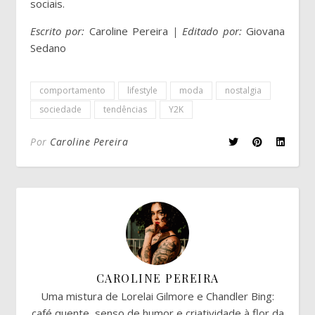
sociais.
Escrito por:
Caroline Pereira
|
Editado por:
Giovana
Sedano
comportamento
lifestyle
moda
nostalgia
sociedade
tendências
Y2K
Por
Caroline Pereira
CAROLINE PEREIRA
Uma mistura de Lorelai Gilmore e Chandler Bing:
café quente, senso de humor e criatividade à flor da