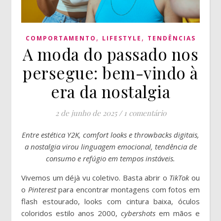
,
,
COMPORTAMENTO
LIFESTYLE
TENDÊNCIAS
A moda do passado nos
persegue: bem-vindo à
era da nostalgia
2 de junho de 2025
/
1 comentário
Entre estética Y2K, comfort looks e throwbacks digitais,
a nostalgia virou linguagem emocional, tendência de
consumo e refúgio em tempos instáveis.
Vivemos um déjà vu coletivo. Basta abrir o
TikTok
ou
o
Pinterest
para encontrar montagens com fotos em
flash estourado, looks com cintura baixa, óculos
coloridos estilo anos 2000,
cybershots
em mãos e