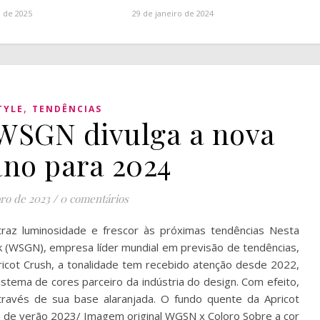
o de 2025
29 de janeiro de 2024
,
TYLE
TENDÊNCIAS
 WSGN divulga a nova
ano para 2024
ro de 2023
/
0 comentários
 traz luminosidade e frescor às próximas tendências Nesta
rk (WSGN), empresa líder mundial em previsão de tendências,
icot Crush, a tonalidade tem recebido atenção desde 2022,
stema de cores parceiro da indústria do design. Com efeito,
através de sua base alaranjada. O fundo quente da Apricot
as de verão 2023/ Imagem original WGSN x Coloro Sobre a cor