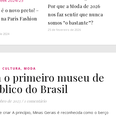
Por que a Moda de 2026
é o novo preto! –
nos faz sentir que nunca
na Paris Fashion
somos “o bastante”?
25 de fevereiro de 2026
de 2024
,
,
CULTURA
MODA
o primeiro museu de
lico do Brasil
bro de 2023
/
1 comentário
 criar A princípio, Minas Gerais é reconhecida como o berço