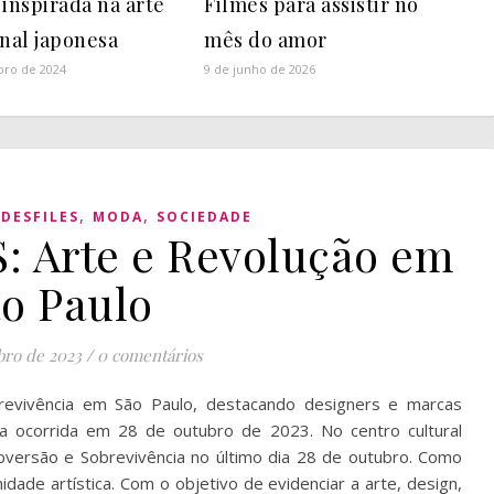
 inspirada na arte
Filmes para assistir no
onal japonesa
mês do amor
bro de 2024
9 de junho de 2026
,
,
,
DESFILES
MODA
SOCIEDADE
: Arte e Revolução em
o Paulo
bro de 2023
/
0 comentários
revivência em São Paulo, destacando designers e marcas
ca ocorrida em 28 de outubro de 2023. No centro cultural
versão e Sobrevivência no último dia 28 de outubro. Como
dade artística. Com o objetivo de evidenciar a arte, design,