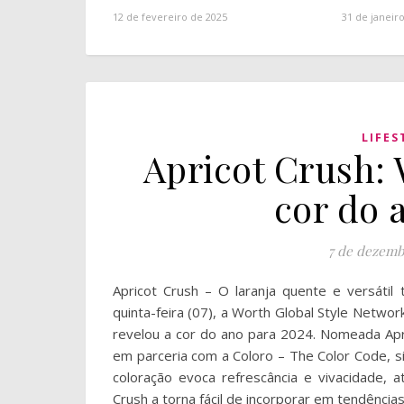
12 de fevereiro de 2025
31 de janeir
LIFES
Apricot Crush:
cor do 
7 de dezemb
Apricot Crush – O laranja quente e versátil
quinta-feira (07), a Worth Global Style Netwo
revelou a cor do ano para 2024. Nomeada Apr
em parceria com a Coloro – The Color Code, si
coloração evoca refrescância e vivacidade, 
Crush a torna fácil de incorporar em tendênci