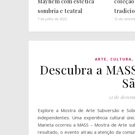
Mayhem com estética
coleção
sombria e teatral
tradici
7 de julho de 2025
12 de setem
,
ARTE
CULTURA
Descubra a MASS
Sã
12 de dezem
Explore a Mostra de Arte Subversão e Sob
independentes. Uma experiência cultural úni
Marieta ocorreu a MASS – Mostra de Arte sub
resultado, o evento atraiu a atenção da comuni