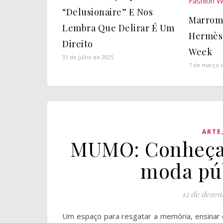
“Delusionaire” E Nos
Marrom 
Lembra Que Delirar É Um
Hermès 
Direito
Week
31 de julho de 2025
7 de março 
ARTE
MUMO: Conheça 
moda púb
12 de dezem
Um espaço para resgatar a memória, ensinar e