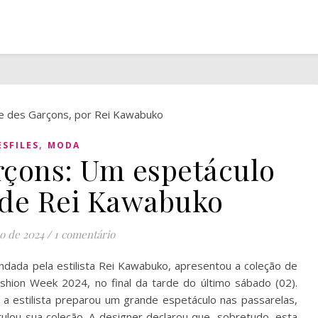
,
ESFILES
MODA
çons: Um espetáculo
 de Rei Kawabuko
o de 2024
/
1 comentário
ada pela estilista Rei Kawabuko, apresentou a coleção de
hion Week 2024, no final da tarde do último sábado (02).
 a estilista preparou um grande espetáculo nas passarelas,
ulou sua coleção. A designer declarou que, sobretudo, esta