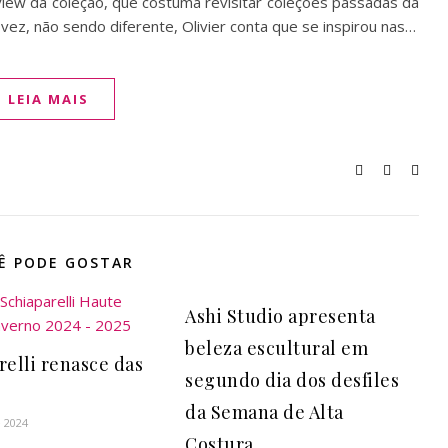
eview da coleção, que costuma revisitar coleções passadas da
 vez, não sendo diferente, Olivier conta que se inspirou nas…
LEIA MAIS
Ê PODE GOSTAR
Ashi Studio apresenta
beleza escultural em
relli renasce das
segundo dia dos desfiles
da Semana de Alta
e 2024
Costura