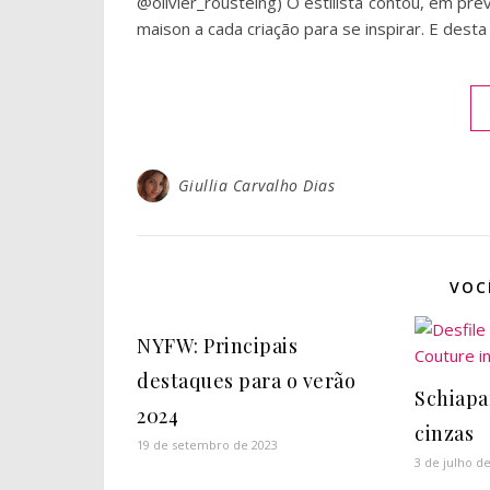
@olivier_rousteing) O estilista contou, em pr
maison a cada criação para se inspirar. E desta
Giullia Carvalho Dias
VOC
NYFW: Principais
destaques para o verão
Schiapa
2024
cinzas
19 de setembro de 2023
3 de julho d