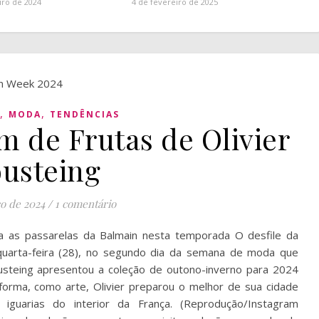
iro de 2024
4 de fevereiro de 2025
,
,
MODA
TENDÊNCIAS
m de Frutas de Olivier
usteing
o de 2024
/
1 comentário
a as passarelas da Balmain nesta temporada O desfile da
quarta-feira (28), no segundo dia da semana de moda que
Rousteing apresentou a coleção de outono-inverno para 2024
orma, como arte, Olivier preparou o melhor de sua cidade
guarias do interior da França. (Reprodução/Instagram