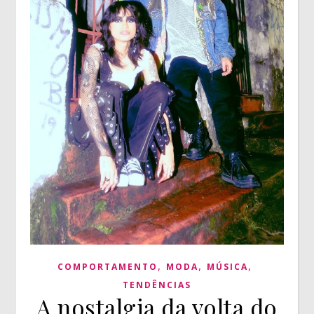
,
,
,
COMPORTAMENTO
MODA
MÚSICA
TENDÊNCIAS
A nostalgia da volta do