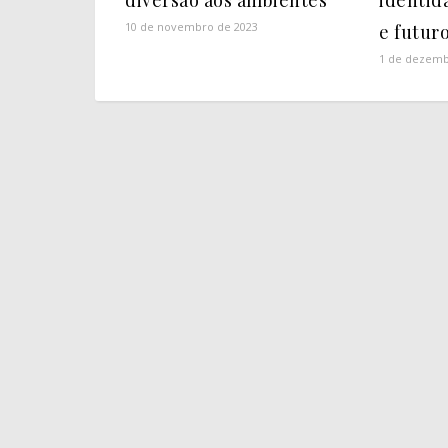
diversão aos ambientes
identid
10 de novembro de 2023
e futur
1 de dezemb