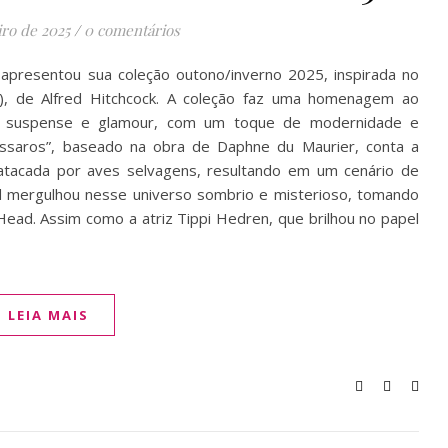
iro de 2025
/
0 comentários
 apresentou sua coleção outono/inverno 2025, inspirada no
3), de Alfred Hitchcock. A coleção faz uma homenagem ao
de suspense e glamour, com um toque de modernidade e
ssaros”, baseado na obra de Daphne du Maurier, conta a
 atacada por aves selvagens, resultando em um cenário de
ead mergulhou nesse universo sombrio e misterioso, tomando
Head. Assim como a atriz Tippi Hedren, que brilhou no papel
LEIA MAIS