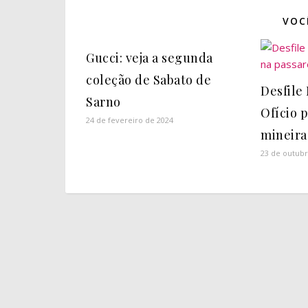
VOC
Gucci: veja a segunda
coleção de Sabato de
Desfile
Sarno
Ofício p
24 de fevereiro de 2024
mineira
23 de outubr