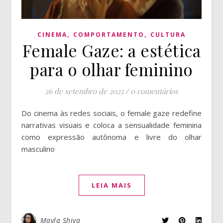
,
,
CINEMA
COMPORTAMENTO
CULTURA
Female Gaze: a estética
para o olhar feminino
26 de setembro de 2025
/
0 comentários
Do cinema às redes sociais, o female gaze redefine
narrativas visuais e coloca a sensualidade feminina
como expressão autônoma e livre do olhar
masculino
LEIA MAIS
Mayla Shiva