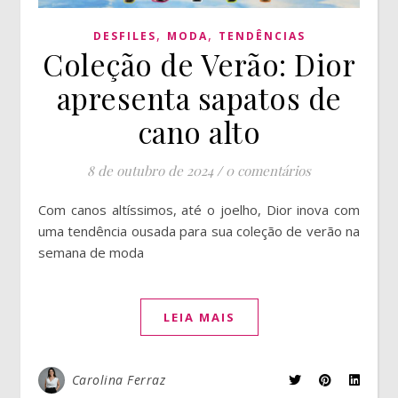
,
,
DESFILES
MODA
TENDÊNCIAS
Coleção de Verão: Dior
apresenta sapatos de
cano alto
8 de outubro de 2024
/
0 comentários
Com canos altíssimos, até o joelho, Dior inova com
uma tendência ousada para sua coleção de verão na
semana de moda
LEIA MAIS
Carolina Ferraz